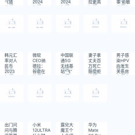
《猎
2024
2024
拉更高
事 俞敏
阅
阅
阅
阅
阅
冰》2
年2月
年1月
投票
洪：小
读：
读：
读：
读：
读：
月21日
13日
26日
权：否
孙不会
672
473
1123
662
635
开播
则不排
离开东
除离开
方甄选
公司
韩元汇
微软
中国联
妻子拿
男子感
率对人
CEO纳
通5G
丈夫百
染HPV
民币
德拉：
无线基
万死亡
向发生
热点
动态
动态
热点
热点
2023
谷歌在
站“飞”
赔偿拒
关系房
阅
阅
阅
阅
阅
年10月
搜索领
上天：
分给公
东索赔
读：
读：
读：
读：
读：
7日
域占主
通信距
婆
被驳
602
820
598
984
936
导地
离、带
位，苹
宽均领
果要负
先
部分责
任
出门问
小米
露兒大
华为
问与腾
12ULTRA
魔王个
Mate