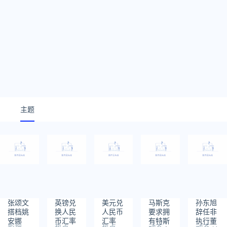
主题
张颂文
英镑兑
美元兑
马斯克
孙东旭
搭档姚
换人民
人民币
要求拥
辞任非
安娜
币汇率
汇率
有特斯
执行董
影视
热点
热点
动态
动态