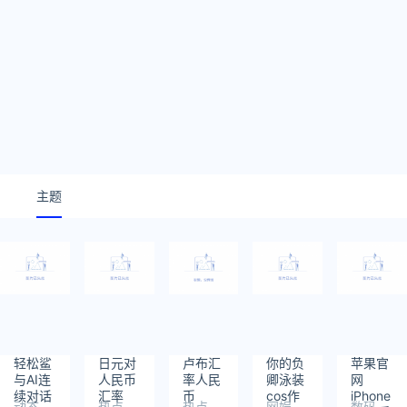
主题
轻松鲨
日元对
卢布汇
你的负
苹果官
与AI连
人民币
率人民
卿泳装
网
续对话
汇率
币
cos作
iPhone
动态
热点
热点
网娱
数码