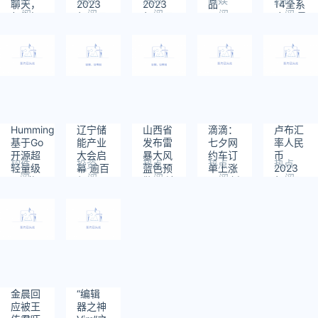
聊天，
2023
2023
品
14全系
阅
阅
阅
阅
阅
帮你解
年12月
年10月
降价 最
读：
读：
读：
读：
读：
答各种
20日
7日
高降
554
520
641
690
707
疑问。
1000
元
HummingBird
辽宁储
山西省
滴滴：
卢布汇
基于Go
能产业
发布雷
七夕网
率人民
开源超
大会启
暴大风
约车订
币
软件
投资
热点
热点
热点
轻量级
幕 逾百
蓝色预
单上涨
2023
阅
阅
阅
阅
阅
IoT 物
亿元项
警 局地
41% 新
年8月
读：
读：
读：
读：
读：
联网平
目助沈
遭遇冰
增用户
17日
1304
531
796
886
548
台
阳打造
雹袭击
近40万
北方储
能之都
金晨回
“编辑
应被王
器之神