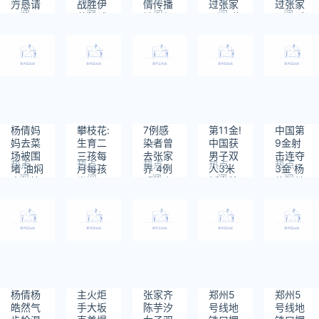
方恳请
战胜伊
情传播
过张家
过张家
阅
阅
阅
阅
阅
退款
藤美诚:
链为何
界 居住
界 初步
读：
读：
读：
读：
读：
过瘾
层层失
小区龙
判断密
1968
2238
2317
2470
2068
守？一
跃苑二
切接触
场演出
区核酸
者654
让传播
检测结
人
链不断
果均为
延伸
阴性
杨倩妈
攀枝花:
7例感
第11金!
中国第
妈去菜
生育二
染者曾
中国获
9金射
场被围
三孩每
去张家
男子双
击连夺
热点
热点
热点
热点
热点
堵 油焖
月每孩
界 4例
人3米
3金 杨
阅
阅
阅
阅
阅
大虾管
发500
感染者
板金牌
倩杨皓
读：
读：
读：
读：
读：
够
元 直至
曾同看
里约丢
然气步
2569
1952
2235
2480
2020
孩子3
一场魅
的金牌
枪混合
岁
力湘西
抢回来
团体夺
金
杨倩杨
主火炬
张家齐
郑州5
郑州5
皓然气
手大坂
陈芋汐
号线地
号线地