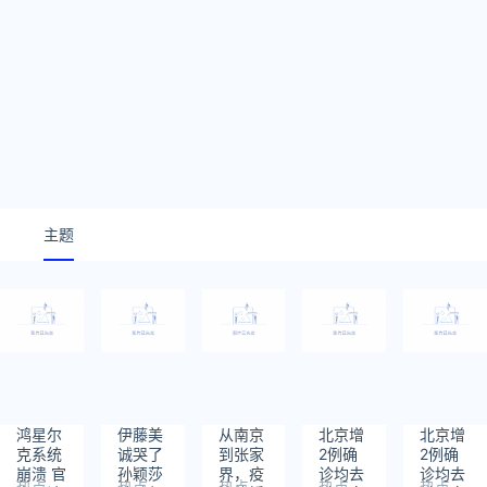
主题
鸿星尔
伊藤美
从南京
北京增
北京增
克系统
诚哭了
到张家
2例确
2例确
崩溃 官
孙颖莎
界，疫
诊均去
诊均去
热点
热点
热点
热点
热点