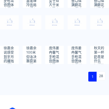
步枪混
直美爆
女子双
铁口摆
铁口摆
热点
热点
热点
热点
热点
合团体
冷出局
人十米
满鲜花
满鲜花
阅
阅
阅
阅
阅
夺金 中
网球女
台夺金
12名乘
地铁遇
读：
读：
读：
读：
读：
国第9
单不敌
奇袭组
客不幸
难者
2102
2169
2298
2218
2572
金
捷克万
合夺下
遇难令
“头七”
卓索娃
第八金
人痛心
无缘八
强
徐嘉余
徐嘉余
庞伟姜
庞伟姜
秋天的
说感受
100米
冉馨气
冉馨气
第一杯
到岁月
仰泳决
手枪混
手枪混
奶茶是
热点
热点
热点
热点
热点
的摧残
赛获第
合团体
合团体
什么
阅
阅
阅
阅
阅
100米
5名
夺金，
夺金 第
梗？秋
读：
读：
读：
读：
读：
仰泳决
中国代
七金来
天的第
2173
1712
1669
1702
2227
赛获第
表团第
了
一杯奶
28
1
5名
七金来
茶是什
了！
么意思