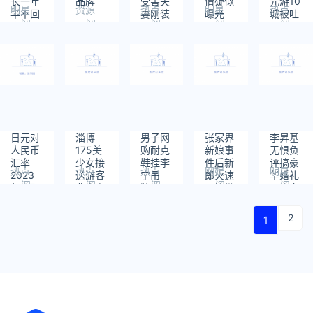
长一年
品牌
受害夫
情疑似
元游10
明星
资源
热点
明星
热点
半不回
妻刚装
曝光
城被吐
阅
阅
阅
阅
阅
家
修完房
槽穷游
读：
读：
读：
读：
读：
回村
596
457
887
620
964
日元对
淄博
男子网
张家界
李昇基
人民币
175美
购耐克
新娘事
无惧负
汇率
少女接
鞋挂李
件后新
评搞豪
热点
热点
热点
网娱
明星
2023
送游客
宁吊
郎火速
华婚礼
阅
阅
阅
阅
阅
年5月7
非官方
牌？平
开始带
娶李多
读：
读：
读：
读：
读：
日
行为
台回
货
寅
495
682
884
871
666
应：员
2
1
工绑错
了