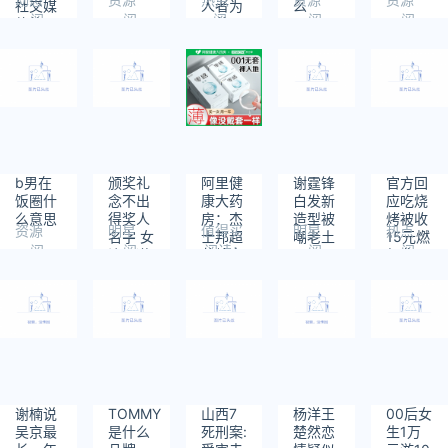
社交媒
人者为
么
阅
阅
阅
阅
阅
体的写
干爹
读：
读：
读：
读：
读：
作、发
680
550
1086
683
454
布
b男在
颁奖礼
阿里健
谢霆锋
官方回
饭圈什
念不出
康大药
白发新
应吃烧
么意思
得奖人
房：杰
造型被
烤被收
资源
明星
值得买
明星
热点
名字 女
士邦超
嘲老土
15元燃
阅
阅
阅读：
阅
阅
演员道
薄特惠
气费
19966
读：
读：
读：
读：
歉事件
30只
860
788
631
836
始末
19.9元
谢楠说
TOMMY
山西7
杨洋王
00后女
吴京最
是什么
死刑案:
楚然恋
生1万