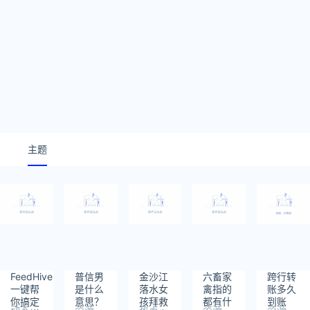
主题
FeedHive：
普信男
金沙江
六畜家
跨行转
一键帮
是什么
落水女
禽指的
账多久
你搞定
意思？
孩拜救
都有什
到账
动态
资源
热点
资源
资源