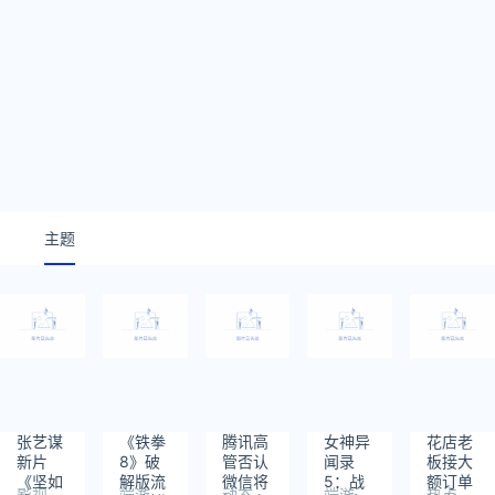
主题
张艺谋
《铁拳
腾讯高
女神异
花店老
新片
8》破
管否认
闻录
板接大
《坚如
解版流
微信将
5：战
额订单
影视
端游
动态
端游
热点