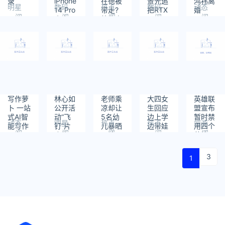
录
iPhone
在德被
景光追
鸿祎离
明星
数码
热点
数码
动态
14 Pro
带走?
把RTX
婚
阅
阅
阅
阅
阅
小米14
德警方
4060
6.25%
读：
读：
读：
读：
读：
提前发
回复
本干趴
公司股
476
577
733
477
679
了
份已转
让胡欢
写作萝
林心如
老师乘
大四女
英雄联
卜 一站
公开活
凉却让
生回应
盟宣布
式AI智
动“飞
5名幼
边上学
暂时禁
动态
明星
热点
热点
端游
能写作
钉”片
儿暴晒
边带娃
用四个
阅
阅
阅
阅
阅
平台
疯传
罚站?
英雄
读：
读：
读：
读：
读：
567
635
1013
912
688
3
1