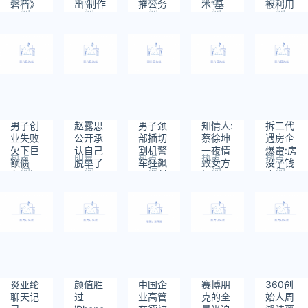
磐石》
出 制作
推公务
术“基
被利用
阅
阅
阅
阅
阅
定档国
人大发
员专供
德船
参与洗
读：
读：
读：
读：
读：
庆档 预
雷霆
版！
长”坂
钱
761
621
920
508
803
告和海
本龙司
报发布
实机战
斗视频
男子创
赵露思
男子颈
知情人:
拆二代
业失败
公开承
部插切
蔡徐坤
遇房企
欠下巨
认自己
割机警
一夜情
爆雷:房
热点
明星
热点
热点
热点
额债
脱单了
车狂飙
致女方
没了钱
阅
阅
阅
阅
阅
务：提
10分钟
怀孕
也没了
读：
读：
读：
读：
读：
前15个
743
678
974
894
777
月还完
67万多
炎亚纶
颜值胜
中国企
赛博朋
360创
聊天记
过
业高管
克的全
始人周