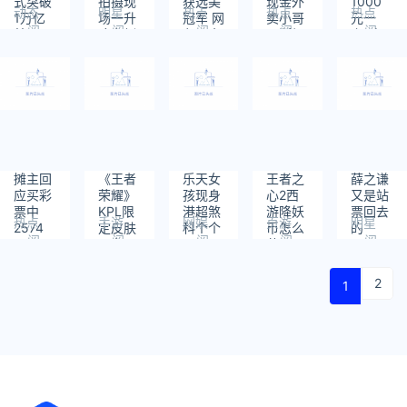
式突破
拍摄现
获选美
现金外
1000
动态
明星
热点
热点
热点
1万亿
场一升
冠军 网
卖小哥
元一
阅
阅
阅
阅
阅
美元！
降台倒
友：全
果断报
套?官
读：
读：
读：
读：
读：
塌
方位优
警
方回应
712
578
678
818
572
秀
摊主回
《王者
乐天女
王者之
薛之谦
应买彩
荣耀》
孩现身
心2西
又是站
票中
KPL限
港超煞
游降妖
票回去
热点
手游
网娱
页游
明星
2574
定皮肤
科个个
币怎么
的
阅
阅
阅
阅
阅
万:21
公布：
C Cup
获取？
读：
读：
读：
读：
读：
人合买
天才黑
以上身
701
572
828
596
558
客 赛博
材正
2
1
风满满