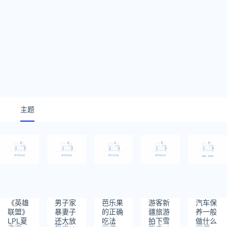
主题
《英雄
男子家
芭乐果
游客新
汽车保
联盟》
暴妻子
的正确
疆旅游
养一般
LPL夏
还大放
吃法
拍下雪
做什么
手游
热点
资源
热点
资源