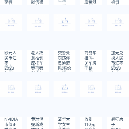
季赛
厥词被
崩全过
项目
阅
阅
阅
阅
阅
WBG
拘10日
程：壮
读：
读：
读：
读：
读：
2:0完
观至极
909
941
602
762
554
胜EDG
众人尖
叫
欧元人
老人故
交警处
商务车
加元兑
民币汇
意推倒
罚违停
挂“牛
换人民
率
摩托车
奥迪遭
B”车牌
币汇率
热点
热点
热点
热点
热点
2023
案已强
怼:看给
上路
2023
阅
阅
阅
阅
阅
年6月
制执行
你傲
年6月6
读：
读：
读：
读：
读：
19日
的！
日
571
794
852
708
504
NVIDIA
黄渤倪
清华大
收到
鹤壁房
市值正
妮新戏
学女生
110元
子