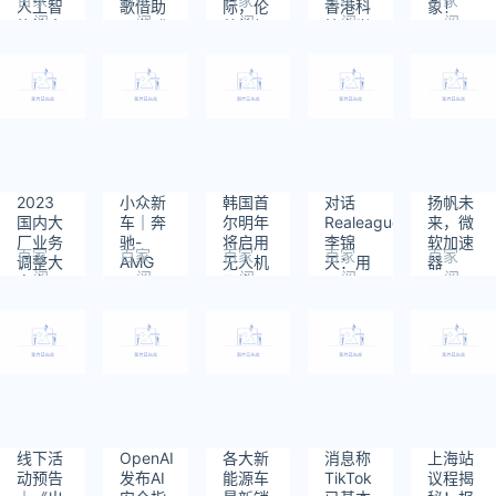
人工智
歌借助
际，伦
香港科
象！
阅
阅
阅
阅
阅
能搜索
AI 能准
敦的韧
技大学
读：
读：
读：
读：
读：
产品有
确预测
性、魅
推出全
623
490
860
861
553
望于下
洪灾 |
力和期
新图生
周一推
懂点AI
待
视频模
出 | 懂
型
点AI
“Follow-
Your-
Click”：
用户指
2023
小众新
​韩国首
对话
扬帆未
哪动哪
国内大
车｜奔
尔明年
Realeague
来，微
| 懂点
厂业务
驰-
将启用
李锦
软加速
AI
百家
百家
百家
百家
百家
调整大
AMG
无人机
天：用
器
阅
阅
阅
阅
阅
盘点
SL 63
及人工
一项面
2023
读：
读：
读：
读：
读：
（二）
SE
智能监
向未来
出海专
746
503
873
777
961
｜动察
PERFORMANCE
控交通
的赛
场上海
插电式
状况 |
事，让
站活动
混合动
懂点AI
篮球因
完美收
力车
热爱而
官
聚集
线下活
OpenAI
各大新
消息称
上海站
动预告
发布AI
能源车
TikTok
议程揭