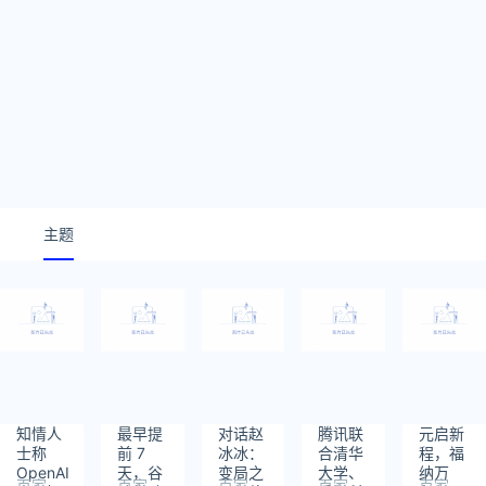
主题
知情人
最早提
对话赵
腾讯联
元启新
士称
前 7
冰冰：
合清华
程，福
OpenAI
天，谷
变局之
大学、
纳万
百家
百家
百家
百家
百家