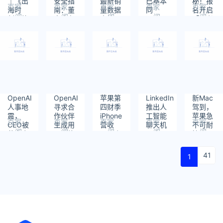
｜《出
安全指
最新销
已基本
秘！报
百家
百家
百家
百家
百家
海时
南：董
量数据
同
名开启
阅
阅
阅
阅
阅
刻》杭
事会有
出炉，
Tokopedia
「勇者
读：
读：
读：
读：
读：
州论坛
权阻止
各有起
就在线
同行，
674
605
645
759
708
第二期
新AI模
伏｜动
购物服
海纳未
开启报
型发布
察
务达成
来」微
名，解
| 懂点
合作协
软加速
码中国
AI
议
器出海
企业海
系列活
外人才
动！
本土化
OpenAI
OpenAI
苹果第
LinkedIn
新Mac
战略！
人事地
寻求合
四财季
推出人
驾到，
震，
作伙伴
iPhone
工智能
苹果急
百家
百家
百家
百家
百家
CEO被
生成用
营收
聊天机
不可耐
阅
阅
阅
阅
阅
董事会
于训练
438 亿
器人，
挤入AI
读：
读：
读：
读：
读：
罢免
AI 模型
美元；
可帮用
PC名
573
560
969
722
816
的数据
库克谈
户找到
利场 |
41
1
集；
生成式
理想工
动察
Humane
AI：我
作｜懂
可穿戴
们投入
点AI
设备 Ai
相当多
Pin 正
的资
式发布
金，会
｜懂点
负责任