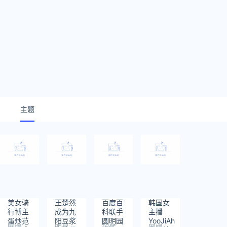
主题
美女骑
王楚然
百度百
韩国女
行博主
成为九
科联手
主播
蛋炒范
阳豆浆
圆明园
YooJiAh
网娱
明星
软件
网娱