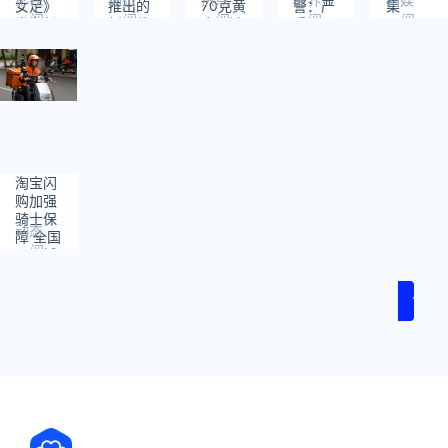
女足》
推出的
70克黄
警：严
集
阅
阅
阅
阅
阅
发布长
新一代
金项链
重
miidoo
读：
读：
读：
读：
读：
预告：
旗舰大
Gogs
酱最新
1
1
2
2
2
没上映
语言模
漏洞
作品
已斩获
型
CVE-
多项第
2025-
一
8110已
在野外
活跃
淘宝闪
购加强
骑士保
动态
障 全国
阅
百万城
读：
市骑士
72
免费焕
1
新！