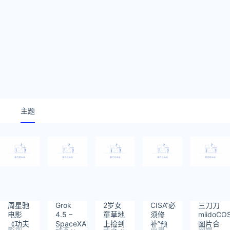
主题
周星驰
Grok
2岁女
CISA“必
三刀刀
电影
4.5 –
童草地
须修
miidoCO
《功夫
SpaceXAI
上捡到
补”预
图片合
影视
动态
热点
业界
网娱