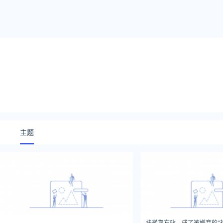
主题
扶梯靠右站，成了被嫌弃的“