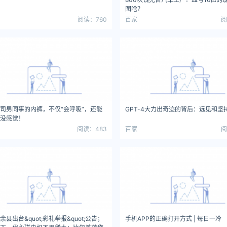
图啥？
阅读：760
百家
阅
司男同事的内裤，不仅“会呼吸”，还能
GPT-4大力出奇迹的背后：远见和坚
没感觉！
阅读：483
百家
阅
余县出台&quot;彩礼举报&quot;公告；
手机APP的正确打开方式 | 每日一冷