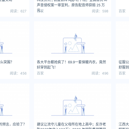
声音侵权案一审宣判，原告配音师获赔 25 万
元...
阅读：627
百家
阅读：598
百家
什么突围？
各大平台都抢疯了！69.9一套保暖内衣，竟然
征服公
好穿到起飞！
舒服到
阅读：456
百家
阅读：496
百家
的预言，应验了？
建议让流守儿童在父母所在地上高中；反诈老
江西大