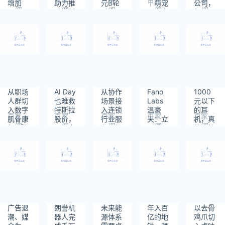
增加
助力推
元B轮
｜萌宠
公司，
阅
阅
阅
阅
阅
5.1%，
动燃料
融资，
寻人启
但不是
读：
读：
读：
读：
读：
但花钱
电池多
深度聚
事
为「国
387
378
560
774
492
的逻辑
领域落
焦半导
企混
已经变
地｜早
体和新
改」设
了
起看早
能源数
立｜焦
期
智升级
点分析
｜早起
看早期
从职场
AI Day
从协作
Fano
1000
人群切
也难救
场景接
Labs
元以下
入数字
特斯拉
入连锁
温豪
的耳
百家
百家
百家
百家
百家
肌骨康
股价，
行业服
夫：立
机，真
阅
阅
阅
阅
阅
复,「探
两周市
务，加
足香
的只能
读：
读：
读：
读：
读：
势健
值蒸发
盟协作
港、服
听个
483
685
785
648
666
康」获
约1.4
SaaS
务内
响？
千万元
万亿｜
服务商
地，扬
级种子
焦点分
「享开
帆东南
轮投资
析
店」完
亚金融
｜早起
成数千
科技蓝
看早期
万元
海｜36
Pre-A
氪出海·
广告退
朗誉机
未来能
年入百
以去骨
轮融资
专访
潮、媒
器人完
源体系
亿的地
鸡爪切
｜早起