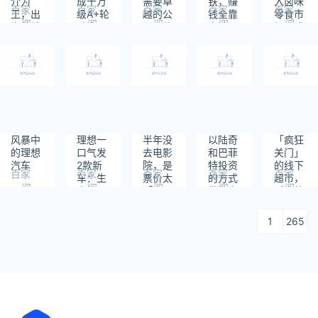
介为
成千万
需要卓
铁，赚
入卤味
看早期
百家
百家
百家
百家
百家
王，出
级A+轮
越的公
钱全靠
零食市
阅
阅
阅
阅
阅
海营销
融资，
司和优
房地
场，成
读：
读：
读：
读：
读：
走向白
专注重
秀的
产？
都卤味
475
773
436
956
669
银时代
载AGV
人！｜
品牌
产品｜
36氪未
「火
早起看
来能源
号」获
早期
行业调
数千万
研启动
元A轮
融资丨
早起看
风暴中
理想一
半年没
以陆奇
「疯狂
早期
的理想
口气发
去电影
和巴菲
关门」
汽车
2款新
院，是
特投资
的线下
百家
百家
百家
百家
百家
车：生
票价太
的方式
超市，
阅
阅
阅
阅
阅
意好
「疯
做数字
贩卖的
读：
读：
读：
读：
读：
赚，信
狂」还
化，
是年轻
798
586
443
918
702
任难修
是「好
CDO的
人的幸
1
265
丨焦点
片难
职业未
福感｜
分析
求」
来应该
后浪小
是CEO
数据
｜数智
前瞻·数
智化十
问