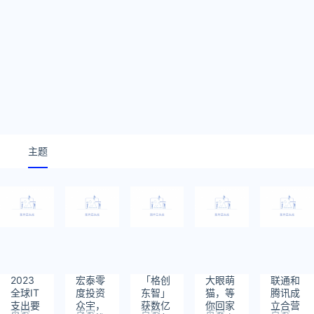
主题
2023
宏泰零
「格创
大眼萌
联通和
全球IT
度投资
东智」
猫，等
腾讯成
支出要
众宇，
获数亿
你回家
立合营
百家
百家
百家
百家
百家