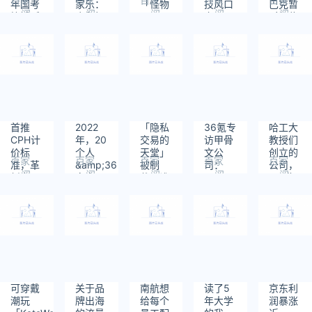
年国考
家乐：
「怪物
技风口
巴克暂
阅
阅
阅
阅
阅
笔试延
会积极
困了」
之下，
时保住
读：
读：
读：
读：
读：
期；苹
调整对
获美好
「新能
第一名
773
519
484
578
540
果手机
中国市
自有力
源」C
｜焦点
将全迈
场的策
量百万
位出道
分析
入全面
略丨专
元级天
屏时
访
使轮融
代；国
资｜早
产
起看早
Model
期
首推
2022
「隐私
36氪专
哈工大
Y售价
CPH计
年，20
交易的
访甲骨
教授们
全球最
价标
个人
天堂」
文公
创立的
低
百家
百家
百家
百家
百家
准，革
&amp;36
被制
司：
公司，
阅
阅
阅
阅
阅
新者
家企
裁，谁
SaaS
0元收
读：
读：
读：
读：
读：
「新潮
业，让
造成了
是最适
入，却
530
423
522
631
499
传媒」
我们看
「Web3
合全球
估值近
的三次
到数字
革命」
化企业
百亿元
转身
化的未
的脆
的软件
｜新股
来｜
弱？
形态｜
观察
Digital
软件全
36调研
球化
发布
可穿戴
关于品
南航想
读了5
京东利
潮玩
牌出海
给每个
年大学
润暴涨