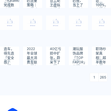
「KataWorld」
的流量
员工配
的我，
近
百家
百家
百家
百家
百家
完成数
策略｜
上虚拟
当上了
100%，
阅
阅
阅
阅
阅
千万元
36氪出
人助手
保安队
疫情难
读：
读：
读：
读：
读：
人民币
海·洞察
｜数字
长
阻复苏
336
598
494
753
625
Pre-A
化的秘
之路丨
轮融
密
智氪
资，诺
惟资本
领投｜
早起看
早期
造车，
2022
40亿亏
潮玩服
职场吵
得先造
年全球
损中扩
饰品牌
架真
「安全
最大消
张，蔚
「TOP
相：超
百家
百家
百家
百家
百家
感」
费互联
来下了
FAVOR」
半数年
阅
阅
阅
阅
阅
网上市
一招
获新一
轻人正
读：
读：
读：
读：
读：
是华人
「险
轮融
面硬
565
645
516
455
358
做出来
棋」丨
资，想
刚，00
1
265
的，资
焦点分
以AI重
后不敢
本寒冬
析
新定义
「整顿
里怎么
青少年
职场」
去美国
服装｜
上市？
早起看
｜36氪
早期
专访