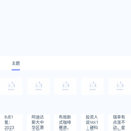
主题
8点1
阿迪达
布局新
投资人
瑞幸有
氪：
斯大中
式咖啡
说Vol.1
点涨不
2023
华区萧
赛道，
｜硬科
动，星
百家
百家
百家
百家
百家