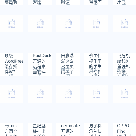
曝出轨
对比
时调
得水库
用飞
阅
阅
阅
阅
阅
景区回
Model
整：高
经营权
机：
读：
读：
读：
读：
读：
应
Y
考期间
C909、
273
486
267
359
506
5级以
C919
上才提
都在评
供
估中
顶级
RustDesk
田嘉瑞
班主任
《危机
WordPress
开源的
就这么
视角里
航线》
缓存插
远程桌
水灵灵
的学生
首映礼
业界
软件
明星
热点
影视
件W3
面软件
的摔了
小动作
现场：
阅
阅
阅
阅
阅
Total
引发热
刘德华
读：
读：
读：
读：
读：
Cache
议：学
带刘涛
299
351
684
701
615
存在高
生昏昏
张子枫
危漏洞
欲睡 眼
已读乱
请立即
睛快睁
回
升级
不开了
Fyuan
星纪魅
certimate
男子称
OPPO
方圆个
族推出
开源的
承包快
Find