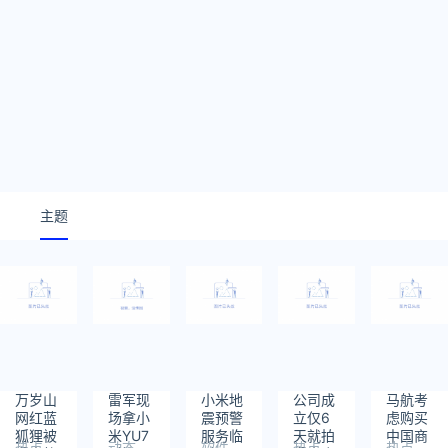
主题
万岁山
雷军现
小米地
公司成
马航考
网红蓝
场拿小
震预警
立仅6
虑购买
狐狸被
米YU7
服务临
天就拍
中国商
热点
动态
软件
热点
热点