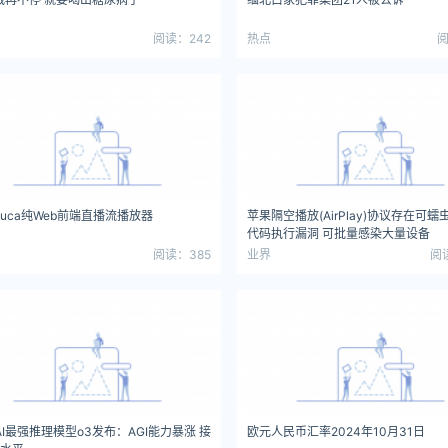
阅读：242
热点
阅
ibuca纯Web前端直播流播放器
苹果隔空播放(AirPlay)协议存在可
代码执行漏洞 可批量感染大量设备
阅读：385
业界
阅
nAI最强推理模型o3发布：AGI能力暴涨 接
欧元人民币汇率2024年10月31日