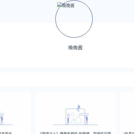
晚晚酱
挺身而出
《玻璃之心》曝角色预告 佐藤健、宫崎优共撑
“外卖