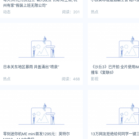
州有家“假装上班无限公司”
动态
阅读：201
热点
日本关东地区暴雨 井盖涌出“喷泉”
《沙丘3》已开拍 全片使用I
撞车《复联6》
热点
阅读：468
影视
零刻迷你机ME mini首发1295元：英特尔
13万网友拒绝给何同学一键