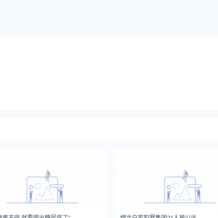
战再不停 就要喝出糖尿病了”
缅北白家犯罪集团21人被公诉