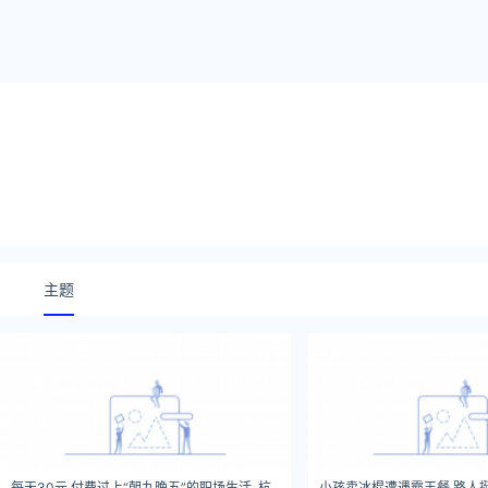
主题
每天30元,付费过上“朝九晚五”的职场生活, 杭
小孩卖冰棍遭遇霸王餐 路人