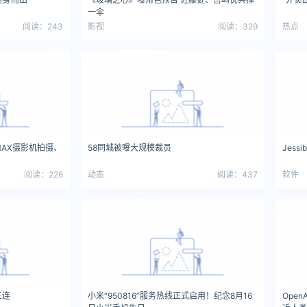
一伞
阅读：243
影视
阅读：329
热点
MAX摄影机拍摄、
58同城被曝大规模裁员
Jess
阅读：226
动态
阅读：437
软件
三连
小米“950816”服务热线正式启用！纪念8月16
Ope