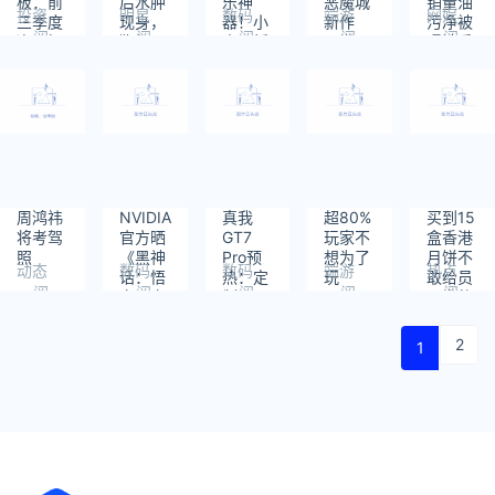
板：前
后水肿
乐神
恶魔城
销量油
投资
明星
数码
端游
网娱
三季度
现身，
器！小
新作
污净被
阅
阅
阅
阅
阅
净亏损
狗仔
米平板
《觉醒
曝缺斤
读：
读：
读：
读：
读：
8196.21
曝：之
7 Pro
异刃》
少两！
480
425
543
464
387
万元
前已拍
图赏
正式发
如查实
了几次
售！与
将面临
去看病
银发少
数亿赔
女塔妮
偿
娅一起
踏上冒
险！
周鸿祎
NVIDIA
真我
超80%
买到15
将考驾
官方晒
GT7
玩家不
盒香港
照
《黑神
Pro预
想为了
月饼不
动态
数码
数码
端游
热点
话：悟
热：定
玩
敢给员
阅
阅
阅
阅
阅
空》定
制万元
《GTA6》
工发的
读：
读：
读：
读：
读：
制主
屏 比
买PS5
老板笑
471
447
341
551
846
机！
iPhone
Pro：
了：流
2
1
PC穿
16 Pro
没必要
量费赚
上大圣
Max更
了
战甲
强
1300