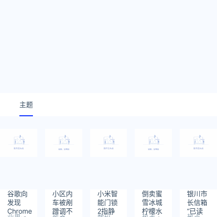
主题
谷歌向
小区内
小米智
倒卖蜜
银川市
发现
车被剐
能门锁
雪冰城
长信箱
Chrome
蹭调不
2指静
柠檬水
“已读
业界
热点
数码
热点
热点