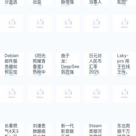
沙盒逃
出监
脉增强
当事人
乱回”
阅
阅
阅
阅
阅
逸漏洞
控?多
版发
发声
读：
读：
读：
读：
读：
的研究
方回应
布：自
333
207
609
332
273
人员奖
带猫眼
励25万
+可视
美元表
大屏
彰其出
色工作
Debian
《阳光
曲子
日元对
Lsky-
邮件服
照耀青
龙：
人民币
pro 用
务器如
春里》
DeepSeek
汇率
于在线
软件
影视
动态
热点
软件
何实现
热映中
到底强
2025
上传、
阅
阅
阅
阅
阅
邮件转
肖央展
在哪？
年2月5
管理图
读：
读：
读：
读：
读：
发
现绝佳
日
片的图
230
275
434
494
409
精神状
床程序
态
长春燃
刘谦患
新一代
Steam
东北雨
气4天3
肺腺癌
影音娱
类银河
姐千万