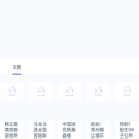
主题
韩立跟
马龙当
中国球
航拍：
短剧1
南宫婉
选全国
员杨瀚
贵州榕
胎生99
双修原
青联副
森被
江城区
子引热
影视
热点
热点
热点
影视