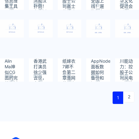
信息搜
湾痴汉
股子公
全国上
华文化
业界
网娱
投资
动态
明星
集工具
扑倒！
司嘉士
线！遛
促进会
阅
阅
阅
阅
阅
身旁新
伯重啤
狗打车
副主
读：
读：
读：
读：
读：
增双人
拟使用
再也不
席：鞠
425
460
375
488
394
壮汉保
不超35
用提心
躬尽
镳护
亿元闲
吊胆了
瘁！
驾，火
置自有
辣写真
资金办
侧拍接
理委托
连曝
理财
光！
Alin
香港武
纸嫁衣
AppNode
川能动
Ma神
打演员
7卿不
面板数
力：控
似CG
徐少强
负第二
据如何
股子公
网娱
明星
手游
软件
投资
图的完
去世，
章渔网
备份和
司风电
阅
阅
阅
阅
阅
美身材
享年73
获取方
还原？
项目获
读：
读：
读：
读：
读：
人种优
岁
法攻略
得核准
426
637
426
546
446
势拉满
2
1
的欧美
coser