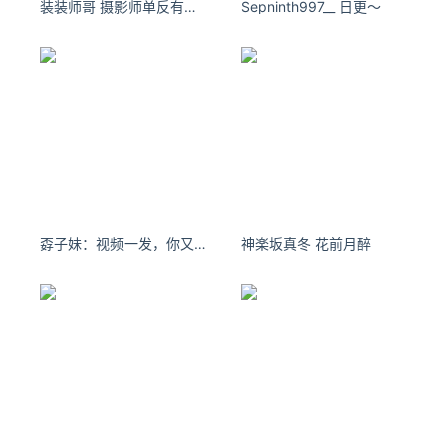
装装师哥 摄影师单反有点小问题 so这次图有点糊
Sepninth997__ 日更～
精准识别用户语音。
如何使用GPT-Live
进入语音模式
：访问 ChatGPT App或网页版，点击底部麦克
风图标进入语音对话。
选择推理档位
：付费用户默认使用 GPT-Live-1，可在 Instan
t、Medium、High三档间切换；免费用户默认使用 GPT-Live
-1 mini。
自然对话
：直接开口说话，可打断、停顿、插话，模型会实时
响应。需要搜索或复杂任务时，前台继续对话，后台自动调用
孬子妹：视频一发，你又不行了#美丽坏女人
神楽坂真冬 花前月醉
GPT-5.5 处理。
查看可视化卡片
：询问天气、股票、赛事等内容时，屏幕会自
动显示对应的可视化信息卡片。
API 接入（待开放）
：开发者可前往 OpenAI 官网 https://op
enai.com/form/gpt-live-1-in-the-api/ 填写 GPT-Live API 登
记表单，等待通知。
GPT-Live的核心优势
真正自然的人机对话
：模型全双工架构消除轮流发言的僵硬