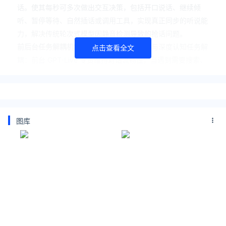
话。使其每秒可多次做出交互决策，包括开口说话、继续倾
听、暂停等待、自然插话或调用工具，实现真正同步的听说能
力，解决传统轮次式模型因静音检测导致的抢话问题。
前后台任务解耦机制
：系统将实时语音交互与深度认知任务解
点击查看全文
耦：前台 GPT-Live 专责维持对话流畅性，当遇到需要搜索、
多步推理或 Agent 执行的复杂问题时，自动将任务委托给后
台 GPT-5.5 处理。后台完成后再将结果无缝带回对话，前台
始终不中断交流，实现”边聊边算”的协作模式。
实时决策与工具调用
：模型内置高频决策引擎，基于持续音频
图库
流实时判断交互状态。它能在用户停顿思考时保持静默等待，
在需要补充时插入”嗯嗯”等反馈，在识别到工具需求时即时调
用搜索或计算能力。这种秒级响应机制让对话节奏贴近真人交
流，而非机械轮替。
音频原生端到端处理
：区别于早期级联架构（STT→LLM→TT
S）和轮次式端到端模型，GPT-Live 用原生音频流为输入输
出，直接建模声学特征与语义内容的映射，避免文本转录导致
的信息流失。同时支持背景降噪与声源聚焦，在持续音频流中