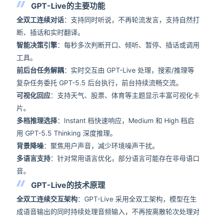
GPT-Live的主要功能
全双工连续对话
：支持同时听说，不再轮流发言，支持自然打
断、插话和实时翻译。
智能决策引擎
：每秒多次判断开口、倾听、暂停、插话或调用
工具。
前后台任务解耦
：实时交互由 GPT-Live 处理，搜索/推理等
复杂任务委托 GPT-5.5 后台执行，前台持续流畅交流。
可视化回应
：支持天气、股票、体育等主题显示丰富可视化卡
片。
多档推理选择
：Instant 档快速响应，Medium 和 High 档启
用 GPT-5.5 Thinking 深度推理。
背景降噪
：聚焦用户声音，减少环境噪声干扰。
多语言支持
：针对常用语言优化，部分语言可能存在非母语口
音。
GPT-Live的技术原理
全双工连续交互架构
：GPT-Live 采用全双工架构，模型在生
成语音输出的同时持续处理音频输入，不再按离散轮次处理对