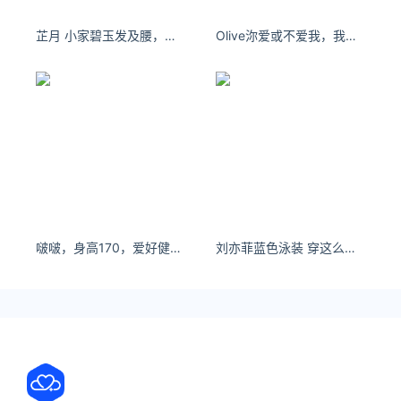
芷月 小家碧玉发及腰，情窦初开样窈娆。估见将来风韵闭，迷痴皓月伫空瞧。
Olive沵爱或不爱我，我就在这里，等你回心转意。
啵啵，身高170，爱好健身和游泳！
刘亦菲蓝色泳装 穿这么少不多见