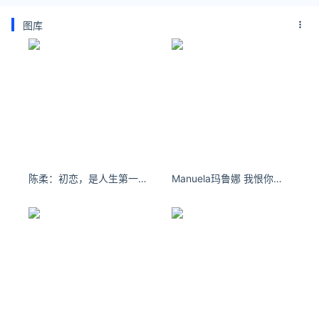
图库
陈柔：初恋，是人生第一朵绽开的鲜花。
Manuela玛鲁娜 我恨你，我希望我从来没有遇到你。