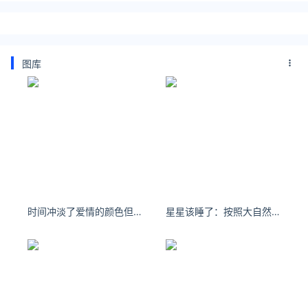
图库
时间冲淡了爱情的颜色但回忆还记得我们爱过
星星该睡了：按照大自然的规律 今年你该遇到我了