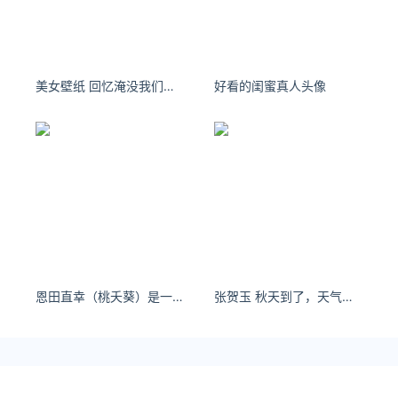
美女壁纸 回忆淹没我们，时间拆散我们。
好看的闺蜜真人头像
恩田直幸（桃夭葵）是一个多才多艺的博主
张贺玉 秋天到了，天气凉了，人们脱去了夏装，换上了秋装。