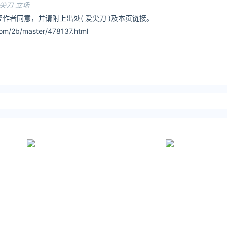
尖刀 立场
作者同意，并请附上出处( 爱尖刀 )及本页链接。
om/2b/master/478137.html