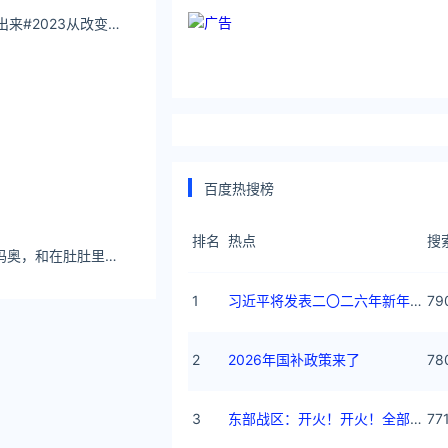
思思。：好身材 摇出来#2023从改变自己开始 #大长腿 #小蛮腰
百度热搜榜
排名
热点
搜
yy动漫我也是准妈妈奥，和在肚肚里的大宝贝一起过第一个母亲节
1
习近平将发表二〇二六年新年贺词
79
2
2026年国补政策来了
78
3
东部战区：开火！开火！全部命中！
77