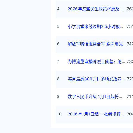
4
2026年这些民生政策将惠及百姓
76
5
小学食堂米线过期2.5小时被罚5万
75
6
解放军喊话驱离台军 原声曝光
74
7
为博流量直播踩烈士陵墓？绝不姑息
73
8
每月最高800元！多地发放养老消费券
72
9
数字人民币升级 1月1日起将计付利息
71
10
2026年1月1日起 一批新规将施行
70