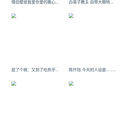
情侣壁纸我爱你爱的撕心裂肺，你玩我玩的不亦乐乎！
白易子教主 自带大眼特效的氛围感女生
屁了个桃：又到了吃热乎乎糖炒栗子的季节啦
陈仟钰 今天的人设是……？ ​​​