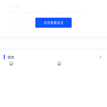
原文链接
https://www.ijiandao.com/2b/master/475175.html
点击查看全文
快科技
2024金融街论坛
摩尔线程
万卡智算集群
浦发银行
邮储银行
北京银行
周苑
GPU
图库