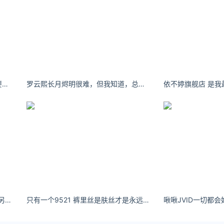
雪平莉左我有我的星辰大海，不需要你的点点星光。
罗云熙长月烬明很难，但我知道，总会过去。
MIKA过往会成为城市夜景，封存于另一扇陌生车窗。
只有一个9521 裤里丝是肤丝才是永远的神 谁赞成，谁反对 ​​​