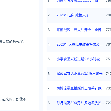
1
习近平将发表二〇二六年新年贺词
79
2
2026年国补政策来了
78
3
东部战区：开火！开火！全部命中！
77
依不婷旗舰店 是我最喜欢的款式了，穿起来特别有气质
4
2026年这些民生政策将惠及百姓
76
5
小学食堂米线过期2.5小时被罚5万
75
6
解放军喊话驱离台军 原声曝光
74
7
为博流量直播踩烈士陵墓？绝不姑息
73
啾啾JVID一切都会好起来的，即使不是在今天，总有一天会的
8
每月最高800元！多地发放养老消费券
72