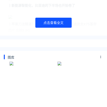
丨
新能源智能化，比亚迪的下半场也开始卷了
点击查看全文
丨
苹果刀法精湛？iPhone 16仅Pro版搭载高通骁龙X75基带
芯片 支持5.5G
关注公众号：拾黑（shiheibook）了解更多
[广告]赞助链接：
四季很好，只要有你，文娱排行榜：https://www.yaopaimin
g.com/
图库
让资讯触达的更精准有趣：https://www.0xu.cn/
*文章为作者独立观点，不代表 爱尖刀 立场
本文由
TechWeb
发表，转载此文章须经作者同意，并请附上
出处( 爱尖刀 )及本页链接。
原文链接 https://www.ijiandao.com/2b/baijia/463839.html
周鸿祎
傅盛
大模型