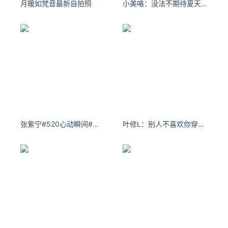
月暖如梵音最新自拍照
小美咯：没法不期待夏天 啤酒 街头 音乐 都太浪漫了和我一样 ​​​​
张紫宁#520心动瞬间#一些蓝天白云的浪漫
叶修L：别人不喜欢你穿的你就不穿了？#fyp #穿搭 #辣妹