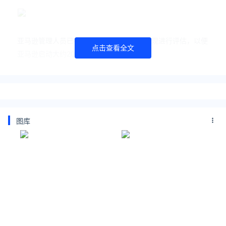
亚马逊管理人员已被告知要对员工的工作表现进行评估，以便
点击查看全文
亚马逊启动大约20000人的裁员程序。
消息一出，哀鸿遍野。
许多员工表示公司内部存在「恐惧的危机感」：
图库
没有提到裁员的具体部门或地点，遍及整个公司， 我
们被告知这是由于疫情期间过度招聘以及削减成本的
需要，因为公司的财务状况一直处于下降趋势。
领英职场上已经有许多前亚马逊员工发文称自己已经被裁，一