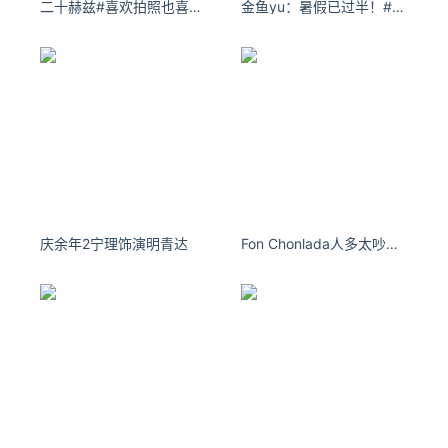
位曾经在Alexa团队的数据分析师Yu Zhong表示，公司给了自
二十赫兹#喜欢拍照也喜欢你# ​​​​
金鱼yu：暑假已过半！#甜妹#浅跳一下
己「60天时间」找到下一份offer。
本月早些时候，《纽约时报》报道称亚马逊将裁员约10,000
名公司员工，主要影响零售和人力资源部门的员工，以及语音
助手Alexa团队的员工。
在11月17日的一份报告中，亚马逊首席执行官安迪·贾西
庆余年2宁理饰演明青达
Fon Chonlada人多太吵我突然就不想笑了
(Andy Jassy) 证实了裁员的消息，但没有透露具体裁员人
数。
他还表示，亚马逊已经向人员体验和技术团队的成员提供了自
愿买断，该团队为公司的员工设计技术。