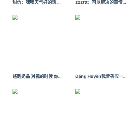
甜仇：嘿嘿天气好的话 可以一起去旅行
zzzttt：可以解决的事情不用担心;不能解决的事情担心也没用。
定义者。
我们希望用这种特别的方式，来标记“大航海时代”中20位榜样
所做出的突破与创新，同时也为下一个数字化转型十年积蓄力
量。11月29日，在「中国数字化创新高峰论坛」现场，我们
也将邀请20位数字化领军人物中的代表来到现场，由他们给
出企业数字化转型之路的一系列现实解答。
2022，36家企业，36种数字化的未来
20世纪80年代，当托马斯·西贝尔参与创建全球最大的企业数
逃跑奶晶 对视的时候 你的心也在对我说欢迎光临吗
Đặng Huyền我曾答应一个笨蛋，说要永远不弃。
据库软件公司甲骨文时，他发现最大的竞争对手是客户，即企
业IT负责人——CIO。
因为不少CIO坚持自己开发数据库系统，而非采用标准软件。
后来事实证明，自开发数据库软件这条路耗费大、成功率低，
于是CIO只好回头，向甲骨文购买标准数据库软件。
2022年，这个规律同样被验证。
企业的数字化转型需要建立全新的体系，但是并非一切数字化
的平台和系统都需要靠企业自研、自建。