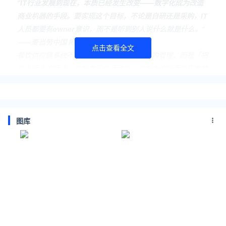
“IT行业发展到现在，本质已经发生改变——数字化成为改造
商业机器的手段。要实现这个目标，不论是自研还是采购，IT
人员都要有owner意识，而不是听到别人说什么就是什么。”
——麦当劳中国 陈世宏
点击查看全文
餐饮供应链系统不是简单地做订单管理、采购管理，而是「把
这个行业的特点，这些真正有灵魂的、有生命的东西真正串联
在一起」。——蜀海(北京)供应链 刘志彬
数字化转型不是目的，组织变革、文化升级统统都不是目的。
从业务角度看，数字化转型要辅助企业创造实实在在的价值。
图库
——德邦快递 殷皓
工业化解决的一个是生产效率的问题，引入数字化之后，才能
将生产效率与组织效率结合起来，从根本上提高建筑行业的整
体效率。——远大住工 张剑
数字化转型10年过去，又一个奇幻的起点即将到来。
站在这个数字化历史的交接点上，我们展开了
Digital 36「20
22年度创新调研」
。通过1对1访谈交流、经典案例撰写、深
度行业分析等，从中我们欣喜地寻到了20位“2022年度数字化
领军人物”。他们是今天数字化的实践者，亦是未来数字化的