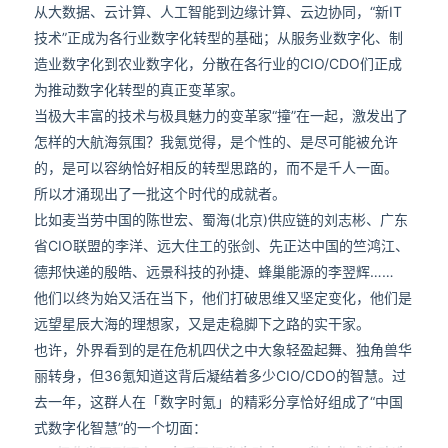
从大数据、云计算、人工智能到边缘计算、云边协同，“新IT
技术”正成为各行业数字化转型的基础；从服务业数字化、制
造业数字化到农业数字化，分散在各行业的CIO/CDO们正成
为推动数字化转型的真正变革家。
当极大丰富的技术与极具魅力的变革家“撞”在一起，激发出了
怎样的大航海氛围？我氪觉得，是个性的、是尽可能被允许
的，是可以容纳恰好相反的转型思路的，而不是千人一面。
所以才涌现出了一批这个时代的成就者。
比如麦当劳中国的陈世宏、蜀海(北京)供应链的刘志彬、广东
省CIO联盟的李洋、远大住工的张剑、先正达中国的竺鸿江、
德邦快递的殷皓、远景科技的孙捷、蜂巢能源的李翌辉……
他们以终为始又活在当下，他们打破思维又坚定变化，他们是
远望星辰大海的理想家，又是走稳脚下之路的实干家。
也许，外界看到的是在危机四伏之中大象轻盈起舞、独角兽华
丽转身，但36氪知道这背后凝结着多少CIO/CDO的智慧。过
去一年，这群人在「数字时氪」的精彩分享恰好组成了“中国
式数字化智慧”的一个切面：