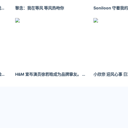
大脸儿呀：你说不可以爱上你，可我偏偏就爱上你了。
黎念：我在等风 等风热吻你
处理的区域，再使用变形工具就可以执行缩放、扭曲、翻转等操
边界，完成色块过渡或消除不小心画上去的笔触上。
取合适的笔触，
Huion
自带的笔刷很多，每款笔刷都可以再细致
三方笔刷。
小瓶bottle 果然时尚的完成度要靠脸，每次半身照都惊为天人，一比全身照就突然暗淡- 小红书
H&M 宣布演员徐若晗成为品牌挚友。 | SocialBeta
，在
Huion
中每个图层都能单独调节透明度和修改混合模式，不过 
图层蒙版。
找到 app 的各个设置项以及画面滤镜，对液化功能的支持为平