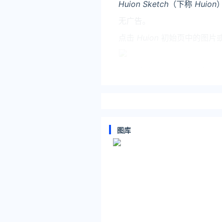
Huion Sketch
（下称
Huion
无广告。
点击
Huion
初始页中的图片
App 的绘图页面简洁清爽
人认为其图标的指向性不是很
图库
第一个工具集包含导入图片、
图是本 app 的特色功能，
第二个工具集包括油漆桶（自