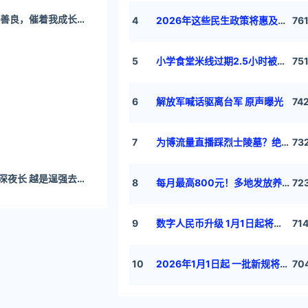
Soniloon 守着我的善良，催着我成长 fapello.com
4
2026年这些民生政策将惠及百姓
76
作。
5
小学食堂米线过期2.5小时被罚5万
75
6
解放军喊话驱离台军 原声曝光
74
地自定义，同时
7
为博流量直播踩烈士陵墓？绝不姑息
73
小欣奈 迎风心事 日深夜长 越是逞强去开朗 笑声越沙哑- 茉莉次元
8
每月最高800元！多地发放养老消费券
72
app 目前只能
9
数字人民币升级 1月1日起将计付利息
71
10
2026年1月1日起 一批新规将施行
70
时的照片美化提供