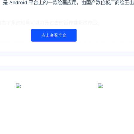
） 是 Android 平台上的一款绘画应用，由国产数位板厂商绘
或右下角的加号可以打开过去的画作或新建作品。
点击查看全文
，左边为调节笔刷大小和透明度的滑块，右上方则是绘图应用常用
明确。下图简单做了一下标注，实际应用中包括但不限于标注的
打开临摹参考窗口、添加直线、圆形、三角等标准图形和对称作
开启后用户可以轻松画出好看又复杂的纹路。
动上色工具）、变形、选框以及涂抹工具。