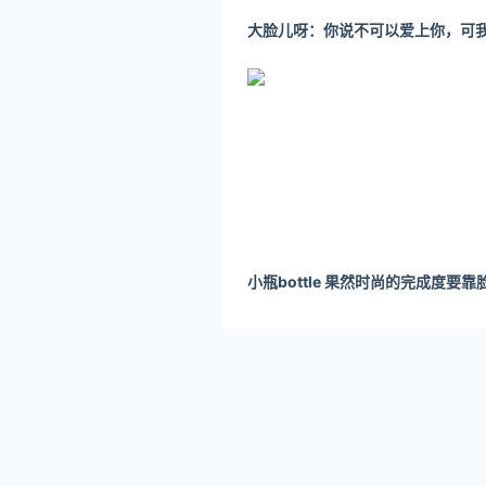
使用选框工具圈选好想要单独
涂抹工具常常被用作模糊色块
无论是画笔还是橡皮都可以选
也支持导入 HBR 格式的第
第五个图标为「图层」工具
用剪切蒙版，而暂不支持经典
点击工具栏最右侧的图标可以