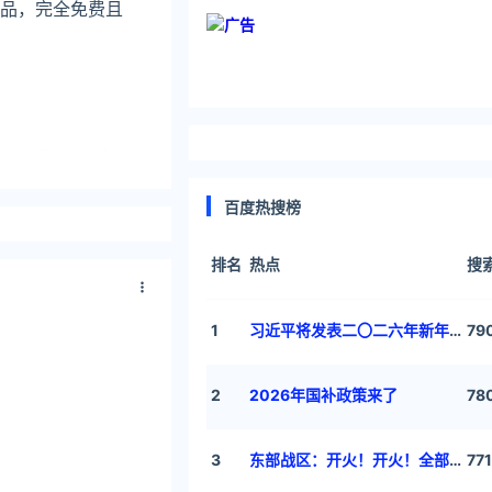
王出品，完全免费且
的工具栏，不过个
功能。
百度热搜榜
排名
热点
搜
图工具。对称作
1
习近平将发表二〇二六年新年贺词
79
2
2026年国补政策来了
78
3
东部战区：开火！开火！全部命中！
77