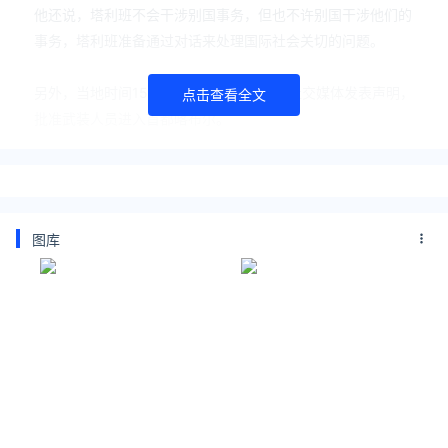
他还说，塔利班不会干涉别国事务，但也不许别国干涉他们的
事务，塔利班准备通过对话来处理国际社会关切的问题。
另外，当地时间15日，阿富汗塔利班通过社交媒体发表声明，
点击查看全文
批准武装人员进入首都喀布尔。
阿富汗塔利班发言人穆贾希德15日在社交媒体上宣布，由于在
喀布尔的阿富汗安全部队已放弃职责、四散而去，塔利班武装
图库
人员已进入喀布尔市内。同时，塔利班还宣布已经控制了阿富
汗总统府。
塔利班驻多哈政治办事处发言人当天晚间表示，驻阿富汗首都
喀布尔的大使馆、外交使团和外国公民不会受到威胁，并承诺
塔利班将维护全国各地的安全。