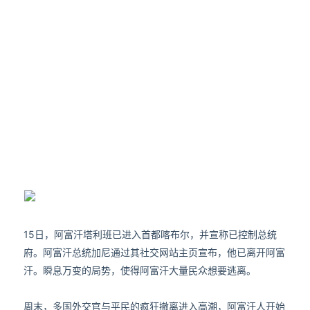
15日，阿富汗塔利班已进入首都喀布尔，并宣称已控制总统
府。阿富汗总统加尼通过其社交网站主页宣布，他已离开阿富
汗。瞬息万变的局势，使得阿富汗大量民众想要逃离。
周末，多国外交官与平民的疯狂撤离进入高潮，阿富汗人开始