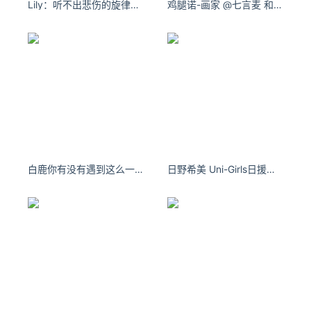
Lily：听不出悲伤的旋律，那才是我心中的要的情调。
鸡腿诺-画家 @七言麦 和七言拍的花絮图～ ​​​​
自美国和北约军队撤军以来，阿富汗塔利班加大攻势，攻占多
个省市。
15日早些时候，塔利班发言人穆贾希德在社交媒体上
说，塔利班的代表正在喀布尔与阿政府商讨“和平移交权力”。
阿富汗代理内政部长阿卜杜勒·萨塔尔·米尔扎夸勒同日说，政
府将会把权力移交给过渡政府。
白鹿你有没有遇到这么一个人，只要你们在一起，就没有了时间的概念。
日野希美 Uni-Girls日援甜妹
当地时间15日晚，阿富汗总统加尼通过其社交网站主页宣布，
已离开阿富汗。加尼表示，塔利班面临着新的历史考验，针对
阿富汗所有民族、阶层的人民都应有一个明确的计划。此外，
加尼也表示未来将继续为阿富汗人民服务，并表示未来会有更
多相关消息。