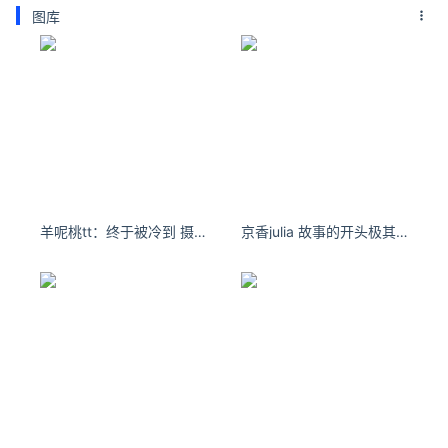
图库
羊呢桃tt：终于被冷到 摄入点甜食 来取暖
京香julia 故事的开头极其温柔，但结局配不上整个开头。