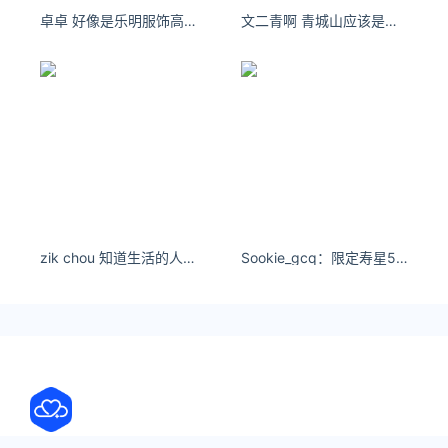
卓卓 好像是乐明服饰高端定制家的
文二青啊 青城山应该是成都人民的后花园吧！
zik chou 知道生活的人就是艺术家 - 小红书
Sookie_gcq：限定寿星517#金牛女 #夏日物语 #芭蕾少女