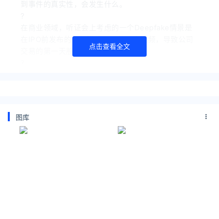
到事件的真实性，会发生什么。
?
在商业领域，听证会上考虑的一个Deepfake情景是
在IPO前发布的一段模仿CEO的恶意视频，导致公司
点击查看全文
交易的第一天股票大跌。
?
攻击性网络时代已经到来
?
委员会主席、众议员Adam Schiff (D-CA)?说：“即使
图库
后来确定他们所看到的是假的，那种负面印象也会挥
之不去。”
?
Schiff和国会其他多名议员去年秋天呼吁联邦政府对
Deepfake采取行动。
?
“如果一个信息消费者不知道该相信什么，他们不能从
虚构中辨别事实，那么他们要么相信一切，要么什么
都不相信。如果他们什么都不相信，那就会导致长期