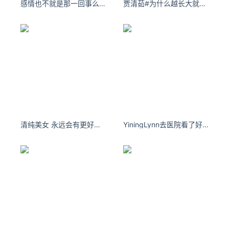
感情也不就是那一回事么？到头来惹的一身情殇。
贾清茹#为什么越长大就越恋家# 出不去就老实呆着[兔子] 2上海 ​​​​
的冷漠，这对美国是有害的，”外交政策研究所研究员
Clint Watts告诉委员会。
?
Watts表示，社交媒体公司、州和国家选举官员必须
做好Deepfake视频将在2020年选举出现却声称是声
称投票机出现故障的准备。他说：“我认为攻击性网络
时代已经到来。”
?
在情报委员会听证会之前，特朗普总统发布了一段由
Facebook支持的众议院发言人Nancy Pelosi的篡改
清纯美女 永远会有更好，眼下便是最好
YiningLynn去医院看了好多医生 都看不好我的专一 ​​​
视频，以及Facebook首席执行官马克·扎克伯格本周
早些时候发布在Instagram上的一段Deepfake视频，
这两个视频都经过了详细讨论。
?
美联社报道，电脑生成的图片被用来伪造与美国公共
政策和外交官员有关的LinkedIn档案。新智元对此也
进行了报道：
《AI版007恐怖上演！间谍用GAN生成
假头像，大肆网钓政客大V》
。
?