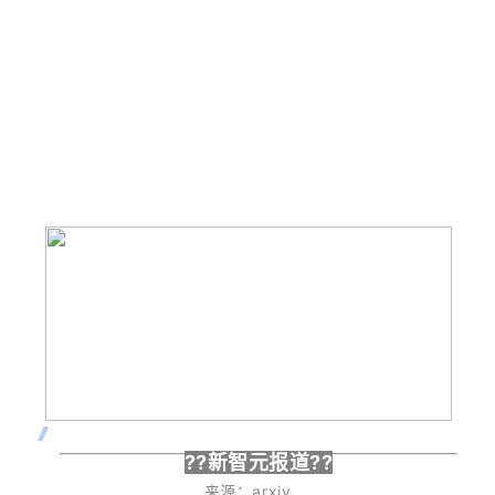
??
新智元报道??
来源：arxiv