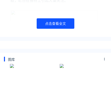
取，近日在推特上引起大量关注。
点击查看全文
图库
谷歌大脑科学家David Ha(hardmaru)评价：“
May a
thousand (incremental) ideas bloom.
?”
大四华人一作发明AI「论文生成」神器