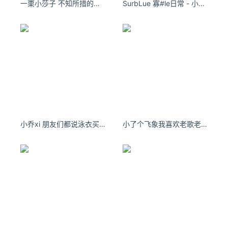
论文作者来自
伦斯勒理工学院、DiDi 实验室、伊利诺
一栗小莎子 不知所措的年纪，什么都不尽人意。
SurbLue 寡#le日常 - 小红书
伊大学香槟分校、北卡罗来纳大学教堂山分校和华盛
顿大学。其中，第一作者
Qingyun Wang (王清昀)
是
伦斯勒理工学院的大四本科生(今年8月开始讲进入UI
UC读计算机科学PhD)。
这不是
王清昀同学第一次研究AI写论文，早在2017年
他的“
论文摘要生成
”研究也曾引起热议。
王清昀同学
中学在杭州第二中学就读，从小就是“发明小达人”，
取得专利的发明就有2个。
小乔xi 朋友们都说泳衣买小了 - 小红书
小了个飞象我喜欢老歌老朋友和不变的爱人。
论文地址：
https://arxiv.org/pdf/1905.07870.pdf
PaperRobot是怎样自动写论文的呢？简单来说，它